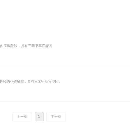
苷酸的亚磷酰胺，具有三苯甲基官能团
记寡核苷酸的亚磷酰胺，具有三苯甲基官能团。
上一页
1
下一页