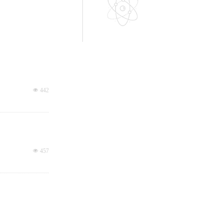
넶
442
넶
457