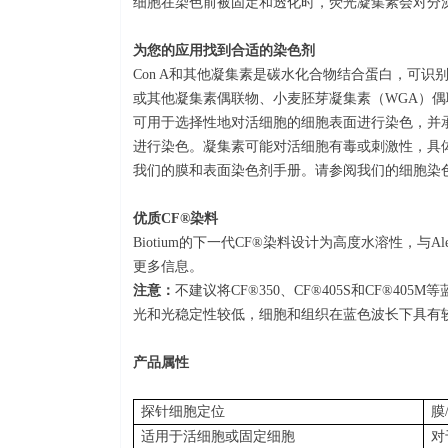
细胞在染色前被固定和透化时，荧光凝集素会对分
为您
的应用找到合适的染色剂
Con
A
和其他凝集素是碳水化合物结合蛋白，可识
或其他凝集素偶联物、小麦胚芽凝集素（
WGA
）偶
可用于选择性地对活细胞的细胞表面进行染色，并
进行染色。凝集素可能对活细胞有毒或刺激性，具
我们的膜和表面染色剂手册。请参阅我们的细胞染
优质
CF®
染料
Biotium
的下一代
CF®
染料设计为高度水溶性，与
Al
更多信息。
注意：
不建议将
CF®350
、
CF®405S
和
CF®405M
等
光和光稳定性较低，细胞和组织在蓝色波长下具有
产品属性
探针细胞定位
膜
适用于活细胞或固定细胞
对