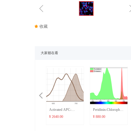
ꁆ
끄
收藏
大家都在看
넳
AF647 WGA
Activated APC-
Activated APC-
Peridinin-Chlorophyll-
¥ 600.00
AF750
¥ 2200.00
AF700
¥ 2640.00
Protein (PerCP)
¥ 880.00