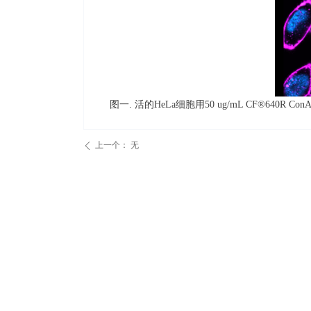
图一
.
活的
HeLa
细胞用
50 ug/mL CF®640R
ConA
上一个：
无
ꄴ