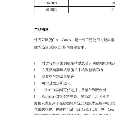
90-2821
R
90-2822
Fl
产品描述
伴刀豆球蛋白
A
（
Con A
）是一种广泛使用的凝集素
哺乳动物细胞和组织的细胞膜中。
l
对酵母和真菌的细胞壁以及哺乳动物细胞和组
l
在显微镜和流式细胞术中检测糖偶联物
l
凝胶中的糖蛋白染色
l
可承受固定和透化
l
10
种
CF®
染料可供选择，从紫外到近红外
l
Superior CF®
染料光亮、光稳定且水溶性强
凝集素也是用于在显微镜和流式细胞术应用中检测
体形式存在。在酸性溶液（
pH
值低于
5.0
）中，
Con